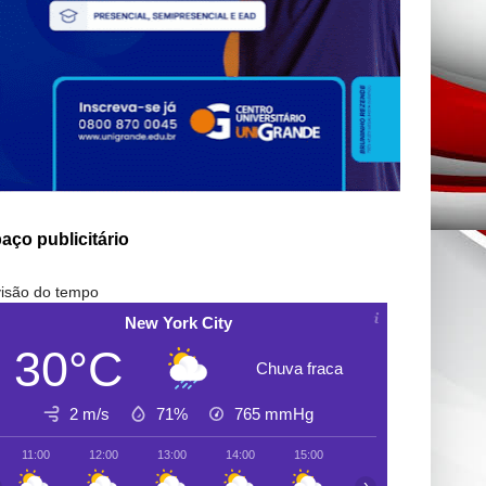
aço publicitário
isão do tempo
New York City
30°C
Chuva fraca
2 m/s
71%
765
mmHg
11:00
12:00
13:00
14:00
15:00
16:00
17:00
›