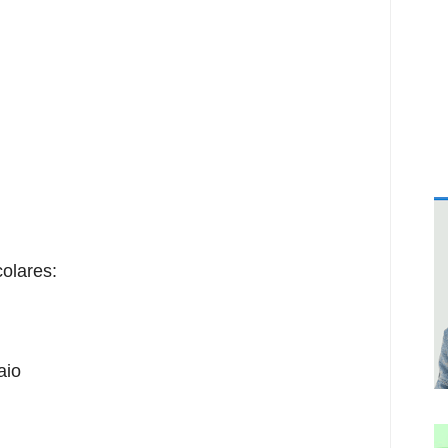
olares:
aio