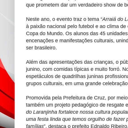
que prometem dar um verdadeiro show de bola
Neste ano, o evento traz o tema “
Arraiá do L
à paixão nacional pelo futebol e ao clima d
Copa do Mundo. Os alunos das 45 unidades 
encenações e manifestações culturais, unind
ser brasileiro.
Além das apresentações das crianças, o públ
junino, com comidas típicas e muito forró. No
espetáculos de quadrilhas juninas profissio
grupos culturais, em uma grande celebração 
Promovida pela Prefeitura de Cruz, por meio
também um projeto pedagógico de resgate e 
do Laranjinha fortalece nossa cultura popu
uma festa linda que temos orgulho de fazer p
famílias
”, destaca o prefeito Ednaldo Ribeiro