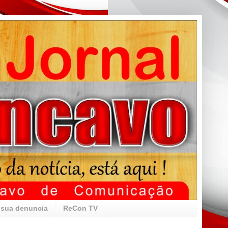
 sua denuncia
ReCon TV