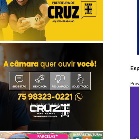
Esp
Prev
‹