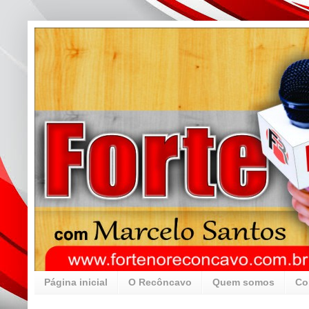
Página inicial
O Recôncavo
Quem somos
Co