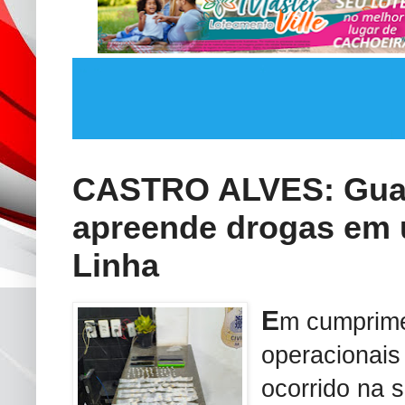
CASTRO ALVES: Guar
apreende drogas em 
Linha
E
m cumprime
operacionai
ocorrido na s