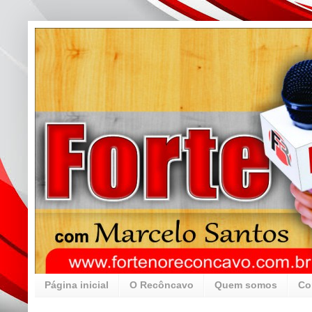
Página inicial
O Recôncavo
Quem somos
Co