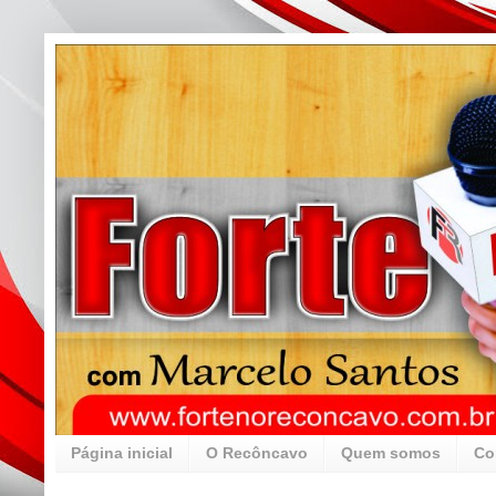
Página inicial
O Recôncavo
Quem somos
Co