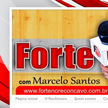
Página inicial
O Recôncavo
Quem somos
Co