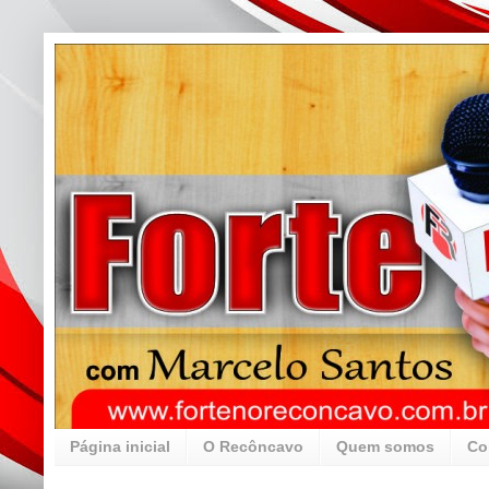
Página inicial
O Recôncavo
Quem somos
Co