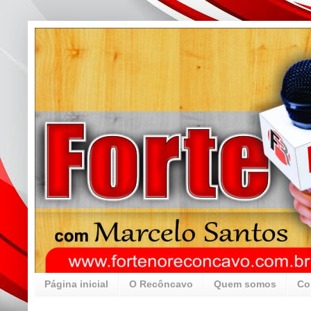
Página inicial
O Recôncavo
Quem somos
Co