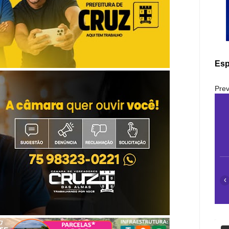
Esp
Prev
‹