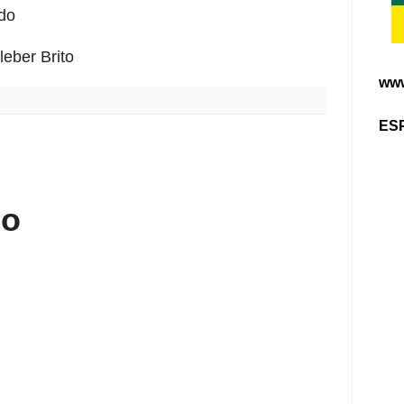
ldo
leber Brito
www
ES
:
io