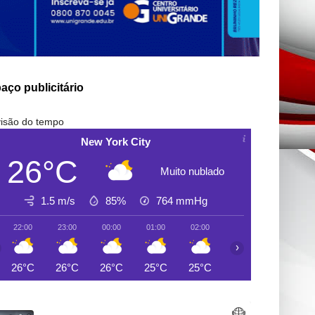
aço publicitário
isão do tempo
New York City
26°C
Muito nublado
1.5 m/s
85%
764
mmHg
22:00
23:00
00:00
01:00
02:00
03:00
04:00
›
26°C
26°C
26°C
25°C
25°C
25°C
25°C