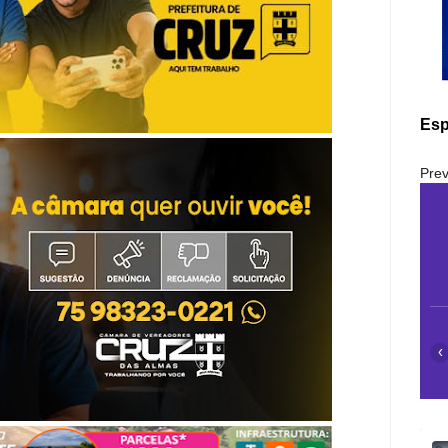
Esp
Prev
‹