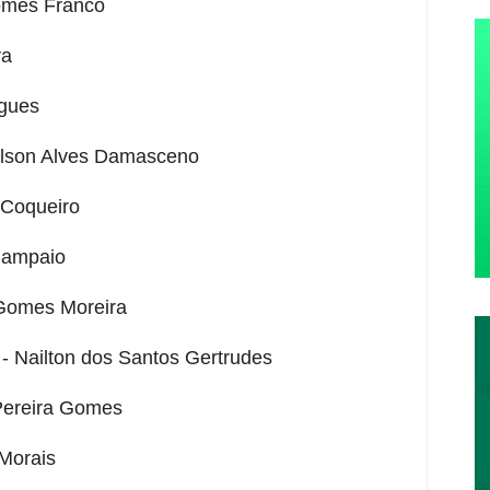
Gomes Franco
va
igues
ilson Alves Damasceno
 Coqueiro
 Sampaio
 Gomes Moreira
- Nailton dos Santos Gertrudes
 Pereira Gomes
Morais