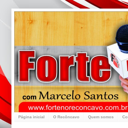
Página inicial
O Recôncavo
Quem somos
Co