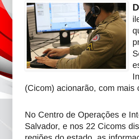
i
q
p
S
e
I
(Cicom) acionarão, com mais c
No Centro de Operações e Int
Salvador, e nos 22 Cicoms dis
regiões do estado, as informa