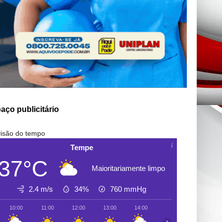
aço publicitário
isão do tempo
Tempe
37°C
Maioritariamente limpo
2.4 m/s
34%
760
mmHg
10:00
11:00
12:00
13:00
14:00
15:00
16:00
›