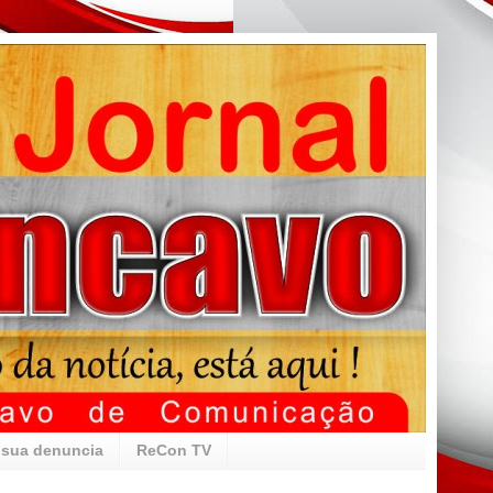
 sua denuncia
ReCon TV