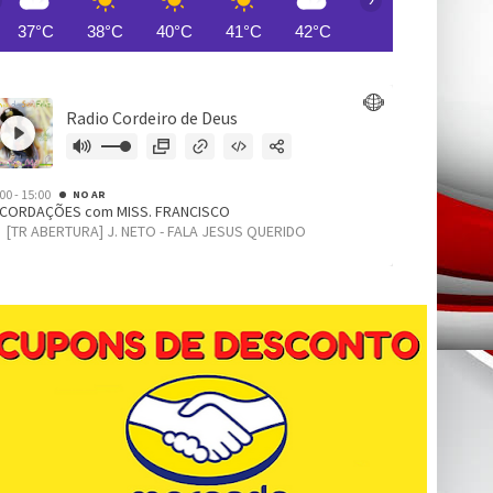
37°C
38°C
40°C
41°C
42°C
42°C
42°C