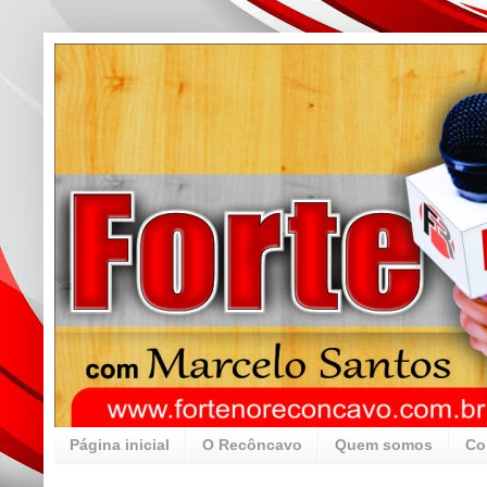
Página inicial
O Recôncavo
Quem somos
Co