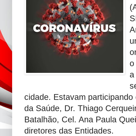
(
S
A
u
o
o
a
s
cidade. Estavam participando
da Saúde, Dr. Thiago Cerquei
Batalhão, Cel. Ana Paula Quei
diretores das Entidades.