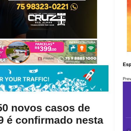
Esp
Prev
0 novos casos de
9 é confirmado nesta
‹