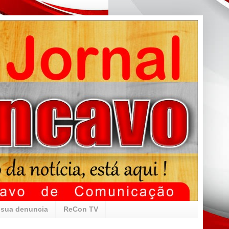
 sua denuncia
ReCon TV