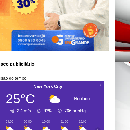
aço publicitário
isão do tempo
New York City
25°C
Nublado
2.4 m/s
93%
766
mmHg
08:00
09:00
10:00
11:00
12:00
13:00
14:00
›