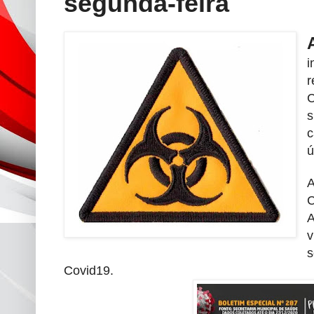
segunda-feira
i
r
C
s
c
ú
A
C
A
v
s
Covid19.