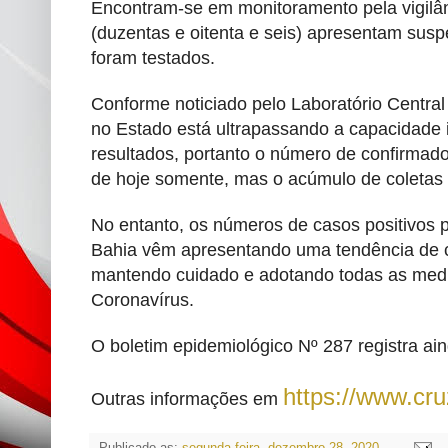
Encontram-se em monitoramento pela vigilâ
(duzentas e oitenta e seis) apresentam suspe
foram testados.
Conforme noticiado pelo Laboratório Central
no Estado está ultrapassando a capacidade 
resultados, portanto o número de confirmados
de hoje somente, mas o acúmulo de coletas 
No entanto, os números de casos positivos 
Bahia vêm apresentando uma tendência de c
mantendo cuidado e adotando todas as med
Coronavírus.
O boletim epidemiológico Nº 287 registra a
https://www.cr
Outras informações em
Publicado as:
segunda-feira, dezembro 28, 2020