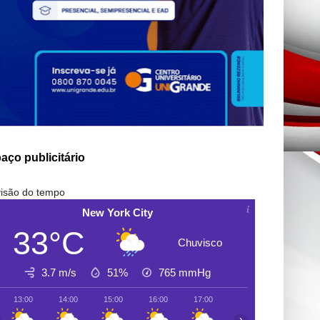
aço publicitário
isão do tempo
New York City
33°C
Chuvisco
3.7 m/s
51%
765
mmHg
13:00
14:00
15:00
16:00
17:00
18:00
19:00
›