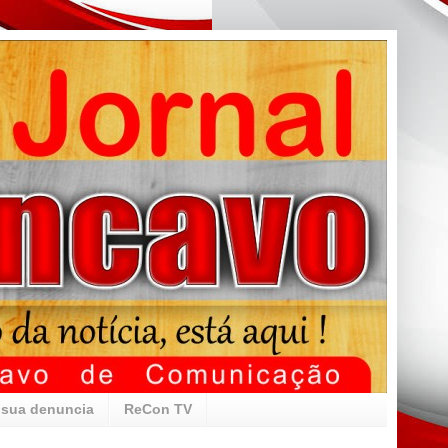
 sua denuncia
ReCon TV