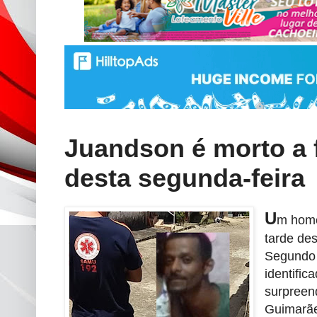
Juandson é morto a 
desta segunda-feira
U
m home
tarde des
Segundo i
identific
surpreen
Guimarãe