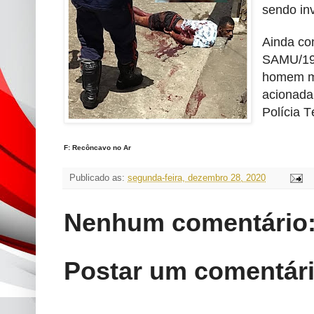
sendo in
Ainda co
SAMU/192
homem mo
acionada
Polícia 
F: Recôncavo no Ar
Publicado as:
segunda-feira, dezembro 28, 2020
Nenhum comentário
Postar um comentár