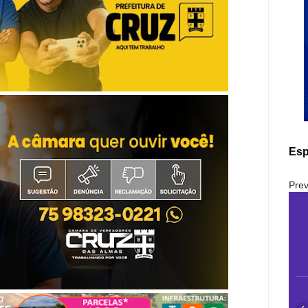
Esp
Prev
‹