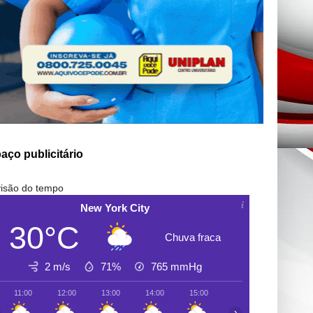
aço publicitário
isão do tempo
New York City
30°C
Chuva fraca
2 m/s
71%
765
mmHg
11:00
12:00
13:00
14:00
15:00
16:00
17:00
›