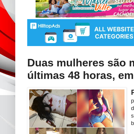
Duas mulheres são m
últimas 48 horas, em
p
d
s
b