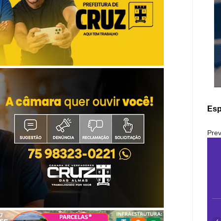
Esp
Prev
‹