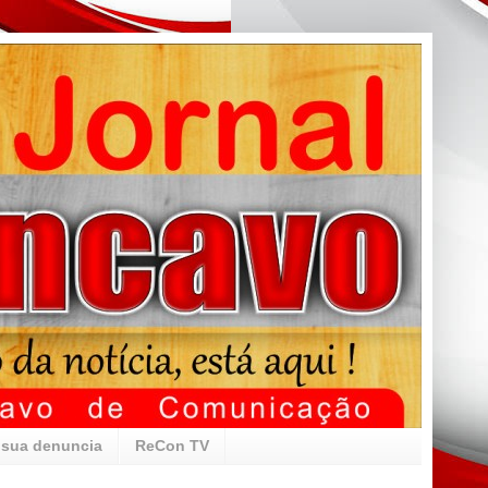
 sua denuncia
ReCon TV