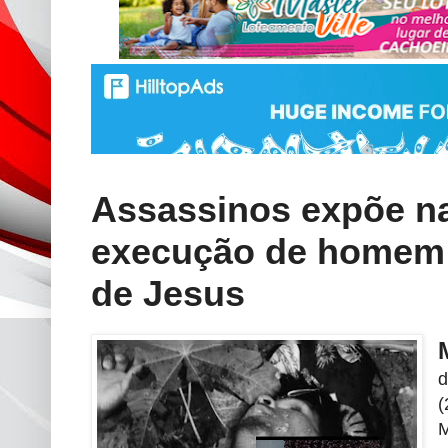
Assassinos expõe na
execução de homem 
de Jesus
d
(
M