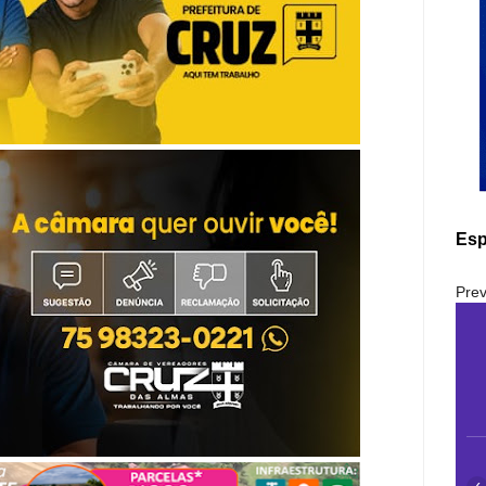
Esp
Prev
‹