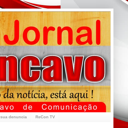
 sua denuncia
ReCon TV