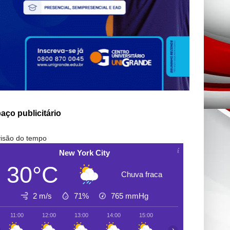
aço publicitário
isão do tempo
New York City
30°C
Chuva fraca
2 m/s
71%
765
mmHg
11:00
12:00
13:00
14:00
15:00
16:00
17:00
›