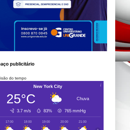
aço publicitário
isão do tempo
New York City
25°C
Chuva
3.7 m/s
83%
765
mmHg
17:00
18:00
19:00
20:00
21:00
22:00
23:00
›