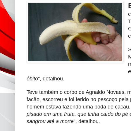
c
T
O
c
S
M
m
e
óbito
”, detalhou.
Teve também o corpo de Agnaldo Novaes, m
facão, escorreu e foi ferido no pescoço pela
homem estava fazendo uma poda de cacau.
pisado em uma fruta, que tinha caído do pé e
sangrou até a morte
”, detalhou.