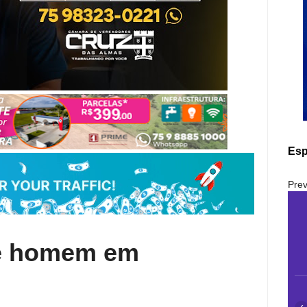
Esp
Prev
de homem em
‹