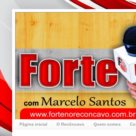
Página inicial
O Recôncavo
Quem somos
Co