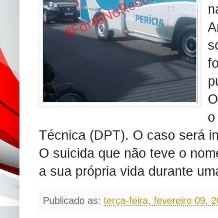
n
A
s
f
p
O
o
Técnica (DPT). O caso será inv
O suicida que não teve o nome
a sua própria vida durante um
Publicado as:
terça-feira, fevereiro 09, 