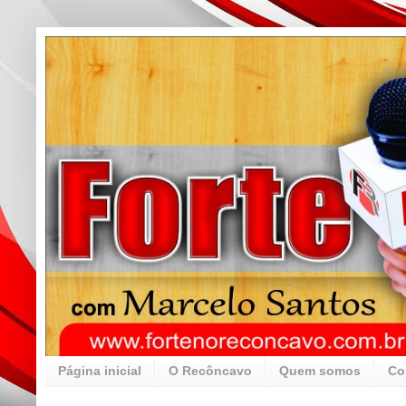
Página inicial
O Recôncavo
Quem somos
Co