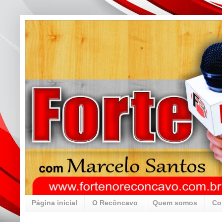
Página inicial
O Recôncavo
Quem somos
Co