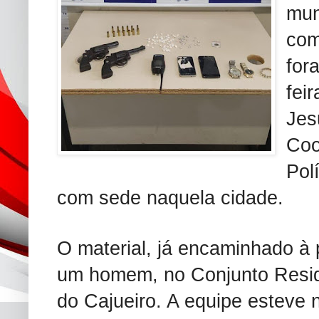
mun
com
for
fei
Jes
Coo
Polí
com sede naquela cidade.
O material, já encaminhado à 
um homem, no Conjunto Residen
do Cajueiro. A equipe esteve 