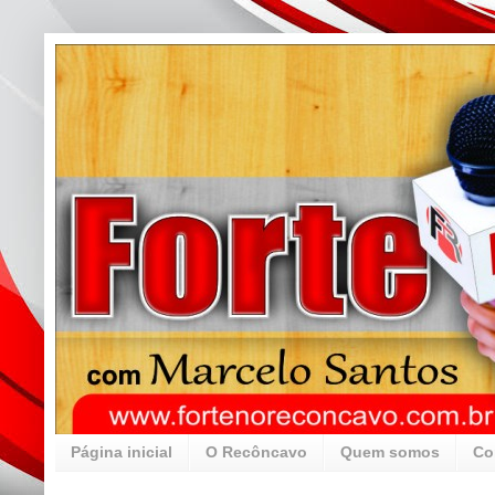
Página inicial
O Recôncavo
Quem somos
Co