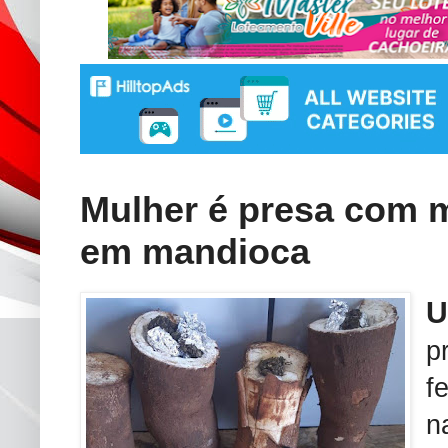
Mulher é presa com 
em mandioca
p
f
n