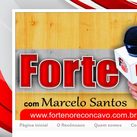
Página inicial
O Recôncavo
Quem somos
Co