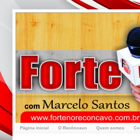
Página inicial
O Recôncavo
Quem somos
Co