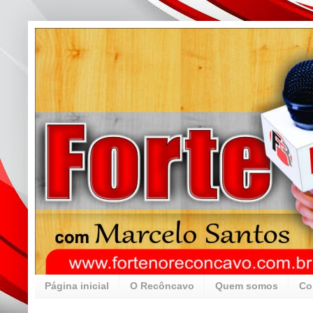
Página inicial
O Recôncavo
Quem somos
Co