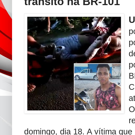
trânsito na BR-101
p
p
d
p
B
C
a
O
r
domingo, dia 18. A vítima que 