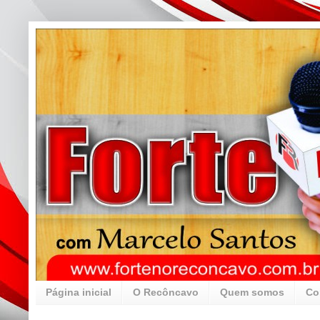
Página inicial
O Recôncavo
Quem somos
Co