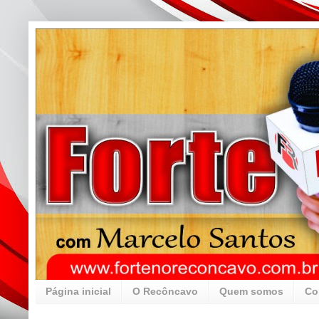
Página inicial
O Recôncavo
Quem somos
Co