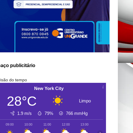
aço publicitário
isão do tempo
New York City
28°C
Limpo
1.9 m/s
79%
766
mmHg
09:00
10:00
11:00
12:00
13:00
14:00
15:00
›