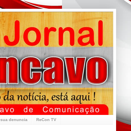
 sua denuncia
ReCon TV