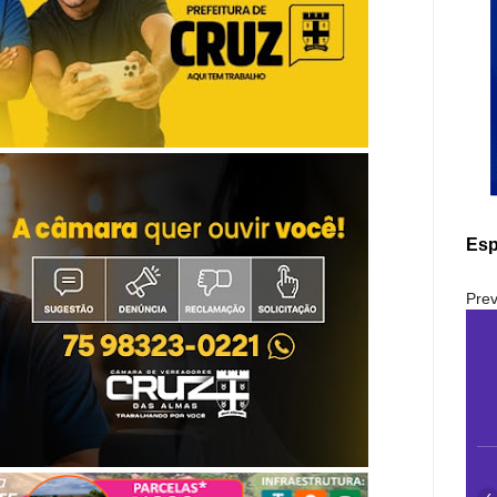
Esp
Prev
‹