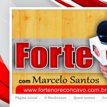
Página inicial
O Recôncavo
Quem somos
Co