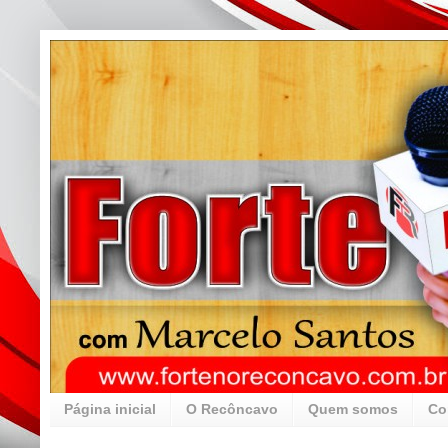
Página inicial
O Recôncavo
Quem somos
Co