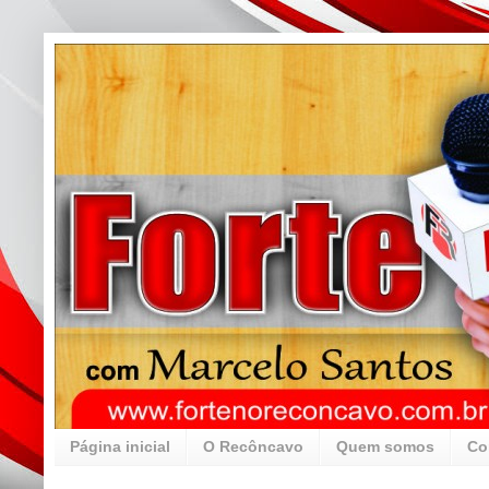
Página inicial
O Recôncavo
Quem somos
Co