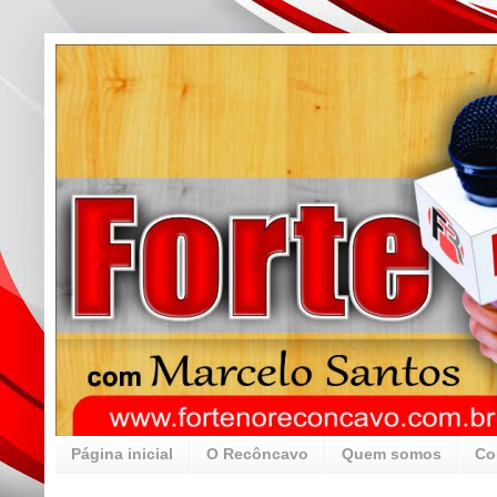
Página inicial
O Recôncavo
Quem somos
Co