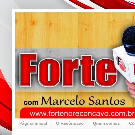
Página inicial
O Recôncavo
Quem somos
Co