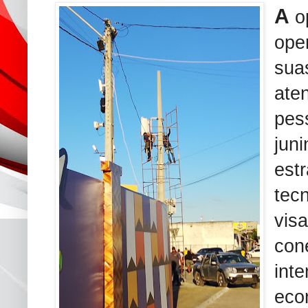
A
o
ope
sua
ate
pes
jun
est
tecn
visa
con
int
eco