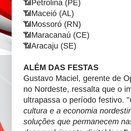
📶Petrolina (PE)
📶Maceió (AL)
📶Mossoró (RN)
📶Maracanaú (CE)
📶Aracaju (SE)
ALÉM DAS FESTAS
Gustavo Maciel, gerente de 
no Nordeste, ressalta que o i
ultrapassa o período festivo. "
cultura e a economia nordest
soluções que permanecem nas