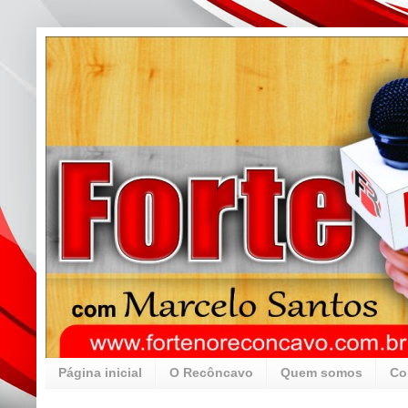
Página inicial
O Recôncavo
Quem somos
Co