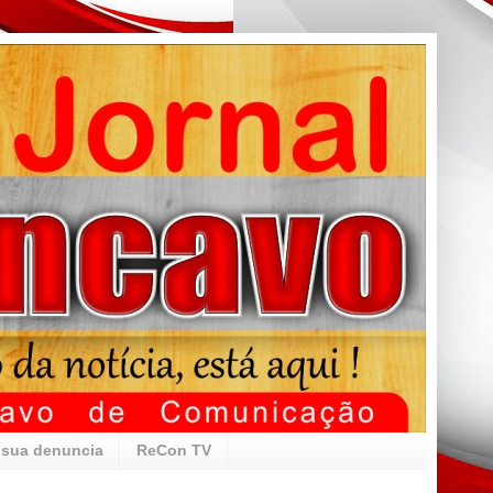
 sua denuncia
ReCon TV