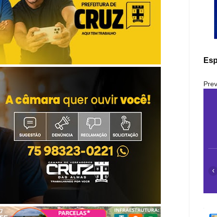
Esp
Prev
‹