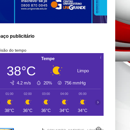
aço publicitário
isão do tempo
Tempe
38°C
Limpo
4.2 m/s
20%
756
mmHg
01:00
02:00
03:00
04:00
05:00
06:00
07:00
›
38°C
36°C
36°C
34°C
34°C
33°C
34°C