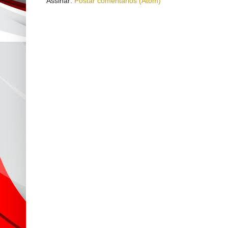
Assinar:
Postar comentários (Atom)