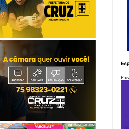
Esp
Prev
‹