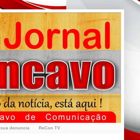
 sua denuncia
ReCon TV