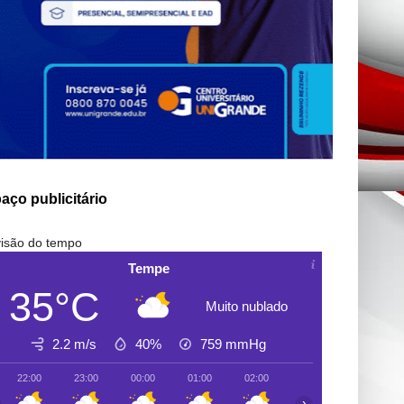
aço publicitário
isão do tempo
Tempe
35°C
Muito nublado
2.2 m/s
40%
759
mmHg
22:00
23:00
00:00
01:00
02:00
03:00
04:00
›