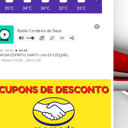
35°C
34°C
34°C
33°C
33°C
32°C
32°C